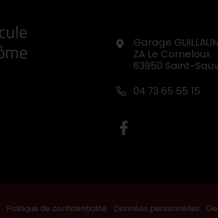
cule
Garage GUILLAU
Dôme
ZA Le Corneloux
63950 Saint-Sau
04 73 65 55 15
Politique de confidentialité
Données personnelles
Ge