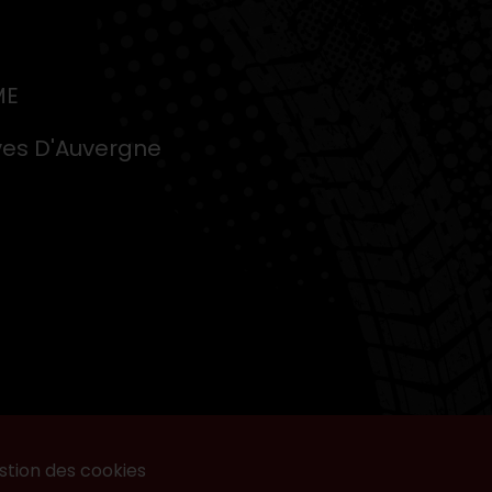
ME
ves D'Auvergne
stion des cookies