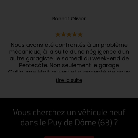
Bonnet Olivier
Nous avons été confrontés à un problème
mécanique, à la suite d'une négligence d'un
autre garagiste, le samedi du week-end de
Pentecôte. Non seulement le garage
Guillaume était ouvert et a accepté de nous
recevoir après notre appel téléphonique, mais
Lire la suite
il a résolu le problème rapidement ce qui nous
a permis de reprendre la route en toute
sécurité. Que la personne qui nous a si
aimablement reçus soit ici remerciée pour sa
Vous cherchez un véhicule neuf
disponibilité et son professionnalisme.
dans le Puy de Dôme (63) ?