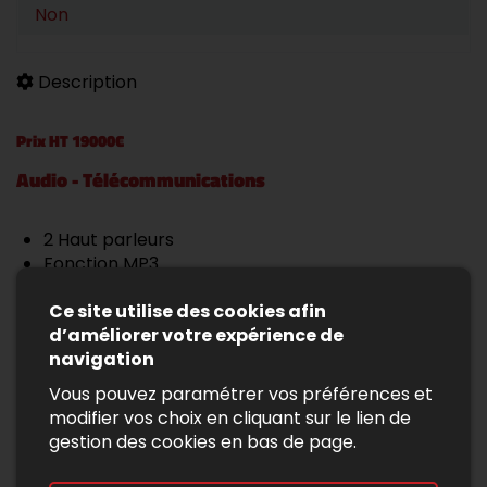
Non
Description
Prix HT 19000€
Audio - Télécommunications
2 Haut parleurs
Fonction MP3
Prise Jack
Ce site utilise des cookies afin
Prise auxiliaire de connexion audio
d’améliorer votre expérience de
Radio
navigation
Vous pouvez paramétrer vos préférences et
Conduite
modifier vos choix en cliquant sur le lien de
gestion des cookies en bas de page.
Aide au démarrage en côte
Arrêt et redémarrage auto. du moteur