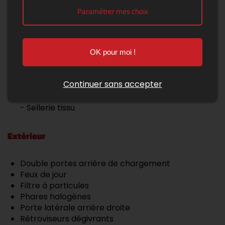
Limiteur de vitesse
Paramétrer mes choix
Régulateur de vitesse
Système d'assistance à la descente
OK pour moi !
Couleur
Continuer sans accepter
Tissu dessin Austin Noir Titane
- Noir
- Sellerie tissu
Extérieur
Double portes arrière de chargement
Feux de jour
Filtre à particules
Phares halogènes
Porte latérale arrière droite
Rétroviseurs dégivrants