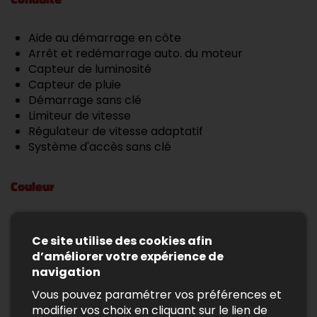
Aide au démarrage en côte
Arrêt et redémarrage auto. du moteur
Capteur de luminosité
Capteur de pluie
Démarrage sans clé
Limiteur de vitesse
Régulateur de vitesse adaptatif
Système d'accès sans clé
Couleur
Sellerie Cuir partiel
- Noir
Ce site utilise des cookies afin
- Sellerie cuir & vinyle
d’améliorer votre expérience de
White
navigation
- Blanc
Vous pouvez paramétrer vos préférences et
- Peinture
modifier vos choix en cliquant sur le lien de