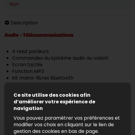
Non
Description
Audio - Télécommunications
4 Haut parleurs
Commandes du système audio au volant
Ecran tactile
Fonction MP3
Kit mains-libres Bluetooth
Lecteur carte SD
Prise Jack
Ce site utilise des cookies afin
Prise USB
d’améliorer votre expérience de
Prise auxiliaire de connexion audio
navigation
Radio
Vous pouvez paramétrer vos préférences et
modifier vos choix en cliquant sur le lien de
Conduite
gestion des cookies en bas de page.