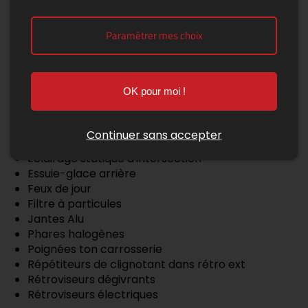
Arrêt et redémarrage auto. du moteur
Paramétrer mes choix
Régulateur de vitesse
Extérieur
OK pour moi !
Barres de toit
Becquet arrière
Continuer sans accepter
Boucliers AV et AR couleur caisse
Eclairage statique d'intersection
Essuie-glace arrière
Feux de jour
Filtre à particules
Jantes Alu
Phares halogènes
Poignées ton carrosserie
Répétiteurs de clignotant dans rétro ext
Rétroviseurs dégivrants
Rétroviseurs électriques