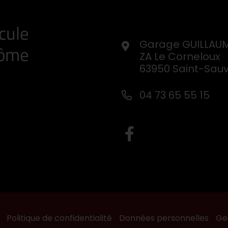
cule
Garage GUILLAU
Dôme
ZA Le Corneloux
63950 Saint-Sau
04 73 65 55 15
Politique de confidentialité
Données personnelles
Ge