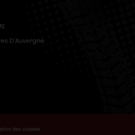
ME
ves D'Auvergne
stion des cookies